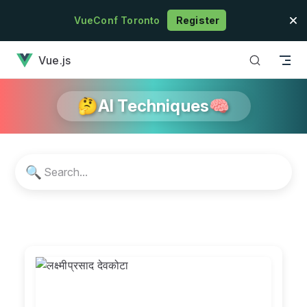
Skip to content
VueConf Toronto
Register
has loaded
Vue.js
🤔AI Techniques🧠
🔍