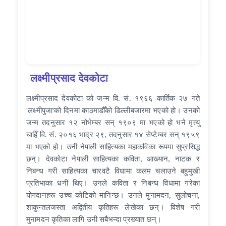
लक्ष्मीप्रसाद देवकोटा
लक्ष्मीप्रसाद देवकोटा को जन्म वि. सं. १९६६ कार्तिक २७ गते
'लक्ष्मीपुजा'को दिनमा काठमाडौँको डिल्लीबजारमा भएको हो। उनको
जन्म तदनुसार १२ नोभेम्बर सन् १९०९ मा भएको हो भने मृत्यु
चाहिँ वि. सं. २०१६ भाद्र २९, तदनुसार १४ सेप्टेम्बर सन् १९५९
मा भएको हो। उनी नेपाली साहित्यका महाकविका रूपमा सुप्रसिद्ध
छन्। देवकोटा नेपाली साहित्यका कविता, आख्यान, नाटक र
निबन्ध गरी साहित्यका चारवटै विधामा कलम चलाउने बहुमुखी
प्रतिभाका धनी थिए। उनले कविता र निबन्ध विधामा गरेका
योगदानहरू उच्च कोटिको मानिन्छ। उनले मुनामदन, सुलोचना,
शाकुन्तलजस्ता अद्वितीय कृतिहरू लेखेका छन्। विशेष गरी
मुनामदन कृतिका लागि उनी सबैभन्दा प्रख्यात छन्।