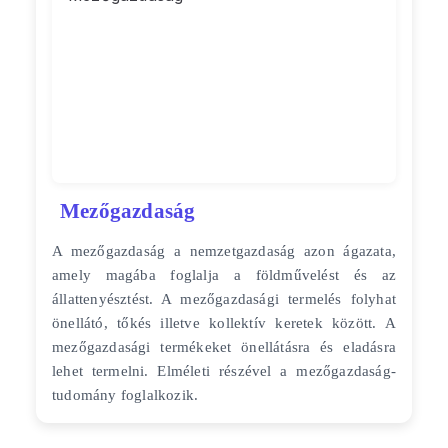
Mezőgazdaság
A mezőgazdaság a nemzetgazdaság azon ágazata,
amely magába foglalja a földművelést és az
állattenyésztést. A mezőgazdasági termelés folyhat
önellátó, tőkés illetve kollektív keretek között. A
mezőgazdasági termékeket önellátásra és eladásra
lehet termelni. Elméleti részével a mezőgazdaság-
tudomány foglalkozik.