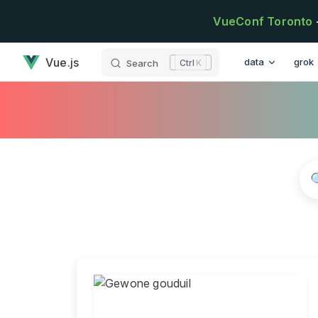
Skip to content
VueConf Toronto
has loaded
Main Navigatio
Vue.js
data
grok
Search
K