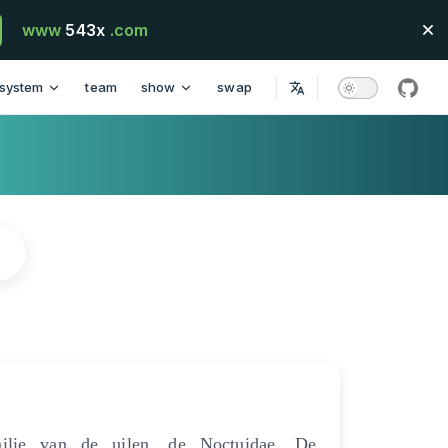
www
543x
.com
system
team
show
swap
githu
ilie van de uilen, de Noctuidae. De