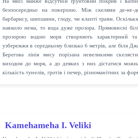
На мисі майже відсутній ґрунтовий покрив і вапня
безпосередньо на поверхню. Між скелями де-не-д
барбарису, шипшини, глоду, чи клапті трави. Оскільки
навколо нема, то вода дуже прозора. Прямовисні біл
прозорою водою моря створюють характерний та
узбережжя в середньому близько 6 метрів, але біля Дж
Берегова лінія мису порізана невеликими скеляст
виходом до моря, а до деяких з них дістатися можн
кількість тунелів, гротів і печер, різноманітних за фо
Kamehameha I. Veliki