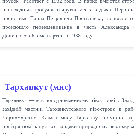
прудом. Работает с 1932 года. В парке имеются аттр
пешеходных прогулок и другие места отдыха. Первон
носил имя Павла Петровича Постышева, но после то
произошло переименование в честь Александра 
Донецкого обкома партии в 1938 году.
Тарханкут (мис)
Тарханкут — мис на однойменному півострові у Захід
західній частині Тарханкутського півострова в ра
Чорноморське. Клімат мису Тарханкут помірно жар
повітря пом'якшується завдяки природному зволожува