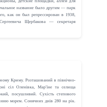
акционы, детские площадки, аллеи для
ачальное название было другим — парк
го, как он был репрессирован в 1938,
Сергеевича Щербакова — секретаря
ному Криму. Розташований в північно-
йоні сіл Оленівка, Мар'їне та селища
кий, посушливий. Сухість степового
нню морем. Сонячних днів 280 на рік.