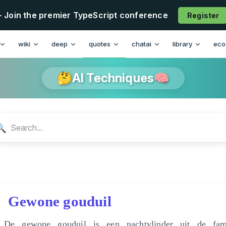
- Join the premier TypeScript conference
Register
n
wiki
deep
quotes
chatai
library
eco
🤔AI Techniques🧠
🔍
Gewone gouduil
De gewone gouduil is een nachtvlinder uit de fam