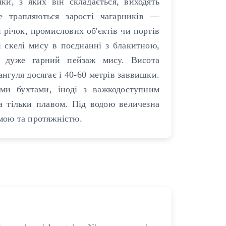
ки, з яких він складається, виходять
е трапляються зарості чагарників —
 річок, промислових об'єктів чи портів
і скелі мису в поєднанні з блакитною,
 дуже гарний пейзаж мису. Висота
ангуля досягає і 40-60 метрів заввишки.
ими бухтами, іноді з важкодоступним
а тільки плавом. Під водою величезна
рмою та протяжністю.