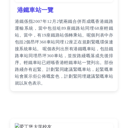
港鐵車站一覽
港鐵係指2007年12月2號兩鐵合併而成嘅香港鐵路
運輸系統，當中包括咗89座鐵路站同埋68座輕鐵
站。當中，有19座鐵路站係轉乘站。呢個列表中亦
包括2個昂坪360車站同埋12座正在規劃緊嘅環保連
接系統車站。 呢個表列出所有港鐵嘅車站，包括鐵
路車站同埋昂坪360車站，並按路綫嘅落成先後排
序。輕鐵車站已經喺香港輕鐵車站一覽列出。部份
路綫亦有起緊、計劃緊同建議緊嘅車站，起緊嘅車
站會展示佢公佈嘅套色，計劃緊同埋建議緊嘅車站
就以灰色表示。