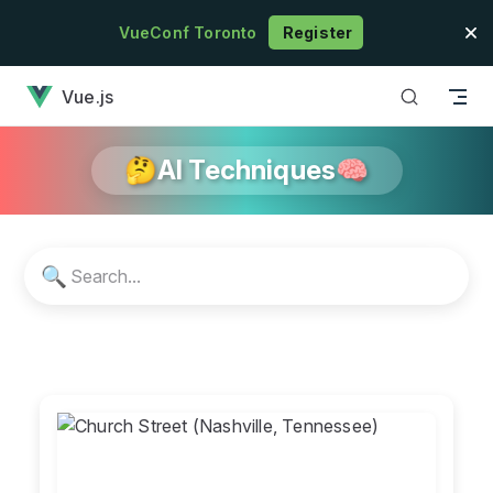
Skip to content
VueConf Toronto
Register
has loaded
Vue.js
🤔AI Techniques🧠
🔍