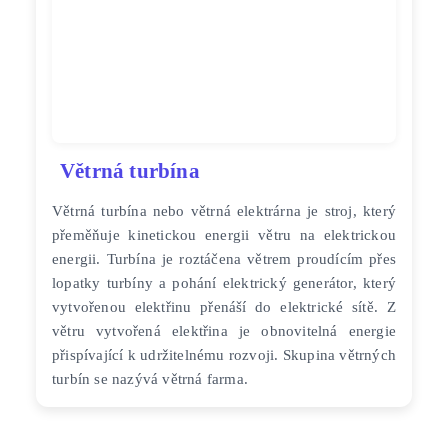
Větrná turbína
Větrná turbína nebo větrná elektrárna je stroj, který
přeměňuje kinetickou energii větru na elektrickou
energii. Turbína je roztáčena větrem proudícím přes
lopatky turbíny a pohání elektrický generátor, který
vytvořenou elektřinu přenáší do elektrické sítě. Z
větru vytvořená elektřina je obnovitelná energie
přispívající k udržitelnému rozvoji. Skupina větrných
turbín se nazývá větrná farma.