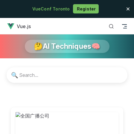
Skip to content
VueConf Toronto
Register
has loaded
Vue.js
🤔AI Techniques🧠
🔍