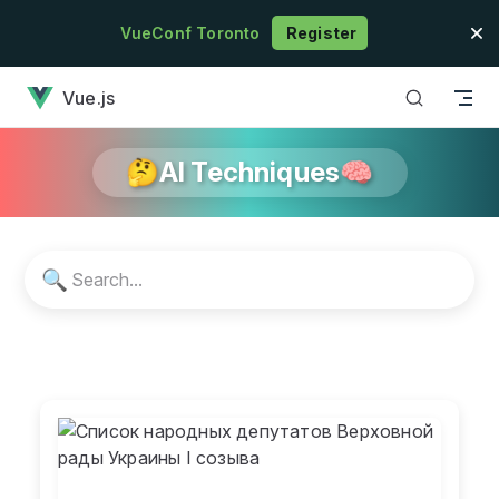
Skip to content
VueConf Toronto
Register
has loaded
Vue.js
🤔AI Techniques🧠
🔍