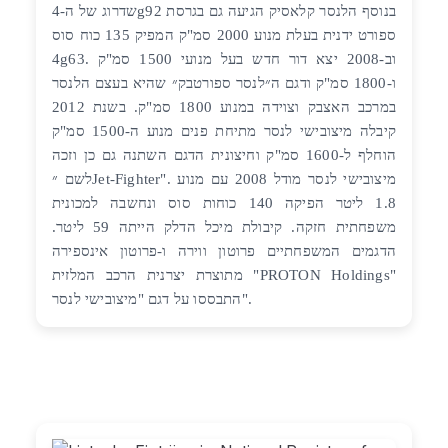
שדרוג של ה-4g92 בנוסף הלנסר קלאסיק הגיעה גם בגרסת
ספורט ידנית בעלת מנוע 2000 סמ"ק המפיק 135 כוח סוס
4g63. וב-2008 יצא דור חדש בעל מנועי 1500 סמ"ק
ו-1800 סמ"ק ודגם ה״לנסר ספורטבק״ שהיא בעצם הלנסר
במרכב האצבק וצוידה במנוע 1800 סמ"ק. בשנת 2012
קיבלה מיצובישי לנסר מתיחת פנים מנוע ה-1500 סמ"ק
הוחלף ל-1600 סמ"ק וחיצונית הדגם השתנה גם כן וזכה
לשם ״Jet-Fighter". מיצובישי לנסר מודל 2008 עם מנוע
1.8 ליטר הפיקה 140 כוחות סוס ונחשבה למכונית
משפחתית חזקה. קיבולת מיכל הדלק הייתה 59 ליטר.
הדגמים המשפחתיים פרוטון ווירה ו-פרוטון אינספירה
מתוצרת יצרנית הרכב המלזית "PROTON Holdings"
התבססו על דגם "מיצובישי לנסר".