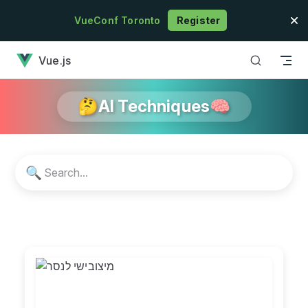
Skip to content
VueConf Toronto
Register
has loaded
Vue.js
🤔AI Techniques🧠
🔍