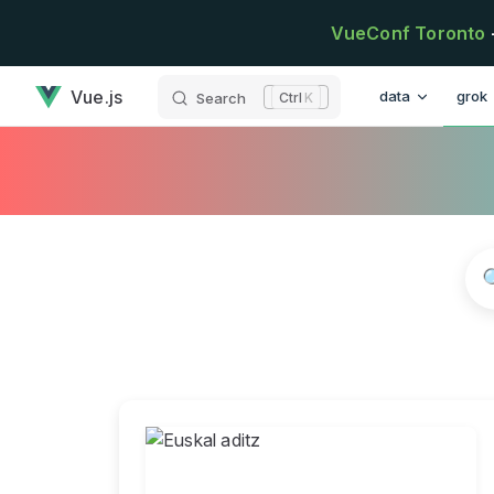
Skip to content
VueConf Toronto
has loaded
Main Navigatio
Vue.js
data
grok
Search
K