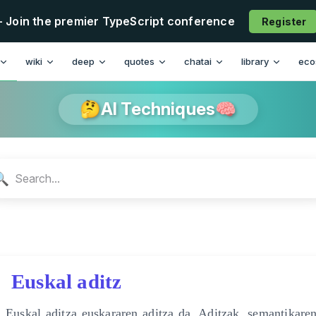
- Join the premier TypeScript conference
Register
n
wiki
deep
quotes
chatai
library
eco
🤔AI Techniques🧠
🔍
Euskal aditz
Euskal aditza euskararen aditza da. Aditzak, semantikaren