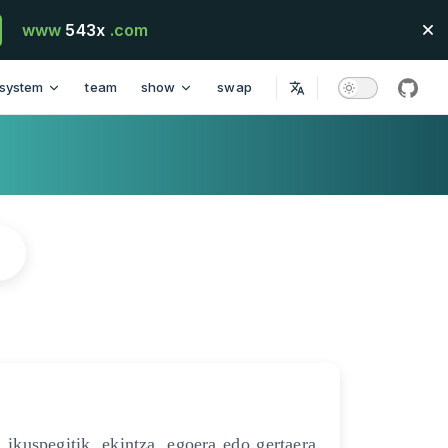
www
543x
.com
system
team
show
swap
githu
 ikuspegitik, ekintza, egoera edo gertaera