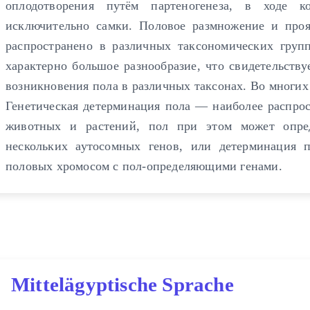
оплодотворения путём партеногенеза, в ходе к
исключительно самки. Половое размножение и про
распространено в различных таксономических груп
характерно большое разнообразие, что свидетельству
возникновения пола в различных таксонах. Во многих 
Генетическая детерминация пола — наиболее распро
животных и растений, пол при этом может опред
нескольких аутосомных генов, или детерминация
половых хромосом с пол-определяющими генами.
Mittelägyptische Sprache