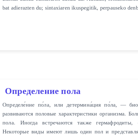
bat adierazten du; sintaxiaren ikuspegitik, perpauseko denb
Определение пола
Определе́ние по́ла, или детермина́ция по́ла, — би
развиваются половые характеристики организма. Бо
пола. Иногда встречаются также гермафродиты,
Некоторые виды имеют лишь один пол и представля