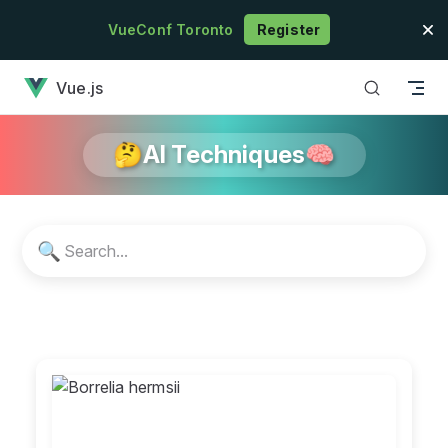
Skip to content
VueConf Toronto
Register
has loaded
Vue.js
🤔AI Techniques🧠
🔍