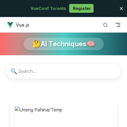
Skip to content
VueConf Toronto
Register
has loaded
Vue.js
🤔AI Techniques🧠
🔍