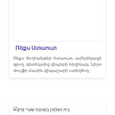
Ռեքս Ստաուտ
Ռեքս Տոդհանթեր Ստաուտ, ամերիկացի
գրող, դետեկտիվ վեպերի հեղինակ, Նիրո
Վուլֆի մասին վիպաշարի ստեղծող: