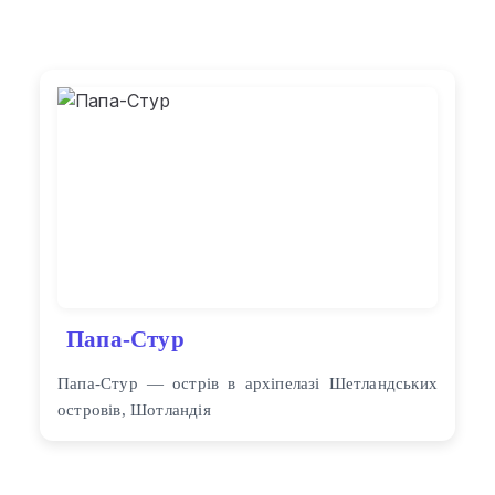
Папа-Стур
Папа-Стур — острів в архіпелазі Шетландських
островів, Шотландія