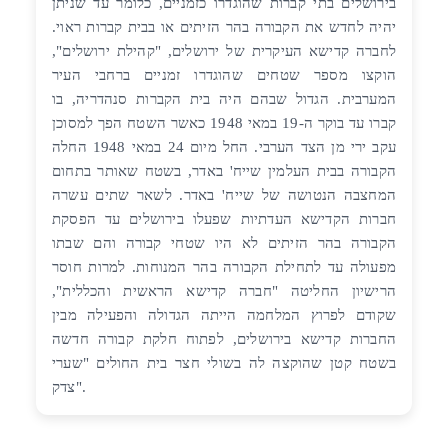
בירושלים בתי קברות שהוגדרו כזמניים, כלומר עד שניתן
יהיה לחדש את הקבורה בהר הזיתים או בבית קברות ראוי.
לחברה קדישא העיקרית של ירושלים, "קהילת ירושלים",
הוקצו מספר שטחים שהוגדרו זמניים ברחבי העיר
המערבית. הגדול שבהם היה בית הקברות סנהדריה, בו
קברו עד בוקר ה-19 במאי 1948 כאשר השטח הפך למסוכן
עקב ירי מן הצד הערבי. החל מיום 24 במאי 1948 החלה
הקבורה בבית העלמין שייח' באדר, בשטח שאותר בתחום
המחצבה הנטושה של שייח' באדר. לשאר שתים עשרה
חברות הקדישא העדתיות שפעלו בירושלים עד הפסקת
הקבורה בהר הזיתים לא היו שטחי קבורה והם שבתו
מפעולה עד לתחילת הקבורה בהר המנוחות. למרות חוסר
הרישיון החליטה "חברה קדישא הראשית והכללית",
שקודם לפרוץ המלחמה הייתה הגדולה והפעילה מבין
החברות קדישא בירושלים, לפתוח חלקת קבורה חדשה
בשטח קטן שהוקצה לה בשולי חצר בית החולים "שערי
צדק".