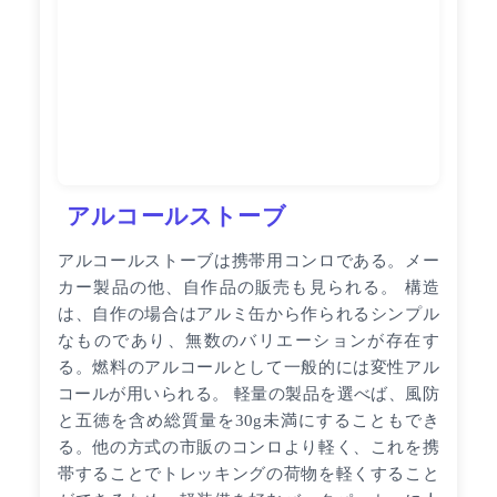
アルコールストーブ
アルコールストーブは携帯用コンロである。メー
カー製品の他、自作品の販売も見られる。 構造
は、自作の場合はアルミ缶から作られるシンプル
なものであり、無数のバリエーションが存在す
る。燃料のアルコールとして一般的には変性アル
コールが用いられる。 軽量の製品を選べば、風防
と五徳を含め総質量を30g未満にすることもでき
る。他の方式の市販のコンロより軽く、これを携
帯することでトレッキングの荷物を軽くすること