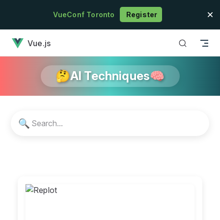
Skip to content
VueConf Toronto
Register
has loaded
Vue.js
🤔AI Techniques🧠
🔍