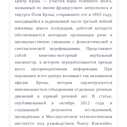
Центр Брока́ — участок коры головного мозга,
названный по имени французского антрополога и
хирурга Поля Брока́, открывшего его в 1865 году,
находящийся в задненижней части третьей лобной
извилины левого полушария, работой которого
обеспечивается моторная организация речи и
преимущественно связанная с фонологической и
синтаксической кодификациями. Представляет
собой кинетико-моторный вербальный
анализатор, в котором перерабатывается прежде
всего проприоцептивная информация. При
поражении этого центра возникает так называемая
афазия Брока, которая характеризуется
невозможностью объединения отдельных речевых
движений в единый речевой акт. В статье,
опубликованной в октябре 2012 года и
содержащей результаты исследований,
проведённых в Массачусетском технологическом
институте под руководством Nancy Kanwisher,