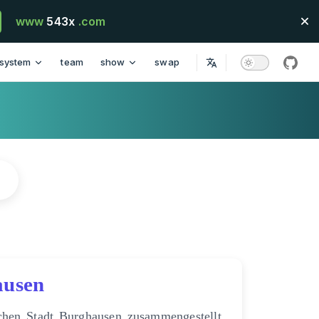
www
543x
.com
system
team
show
swap
githu
ausen
chen Stadt Burghausen zusammengestellt.