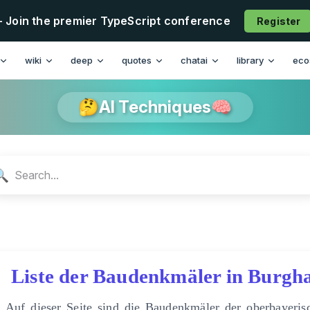
- Join the premier TypeScript conference
Register
n
wiki
deep
quotes
chatai
library
eco
🤔AI Techniques🧠
🔍
Liste der Baudenkmäler in Burgh
Auf dieser Seite sind die Baudenkmäler der oberbayeris