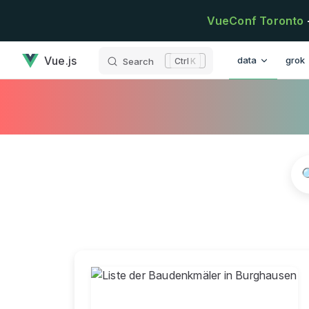
Skip to content
VueConf Toronto
has loaded
Main Navigatio
Vue.js
data
grok
Search
K