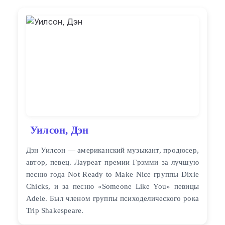
Уилсон, Дэн
Дэн Уилсон — американский музыкант, продюсер,
автор, певец. Лауреат премии Грэмми за лучшую
песню года Not Ready to Make Nice группы Dixie
Chicks, и за песню «Someone Like You» певицы
Adele. Был членом группы психоделического рока
Trip Shakespeare.