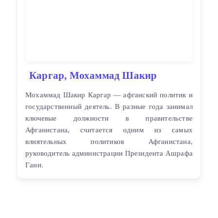
Каргар, Мохаммад Шакир
Мохаммад Шакир Каргар — афганский политик и
государственный деятель. В разные года занимал
ключевые должности в правительстве
Афганистана, считается одним из самых
влиятельных политиков Афганистана,
руководитель администрации Президента Ашрафа
Гани.