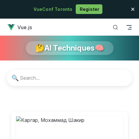
Skip to content
VueConf Toronto
Register
has loaded
Vue.js
🤔AI Techniques🧠
🔍