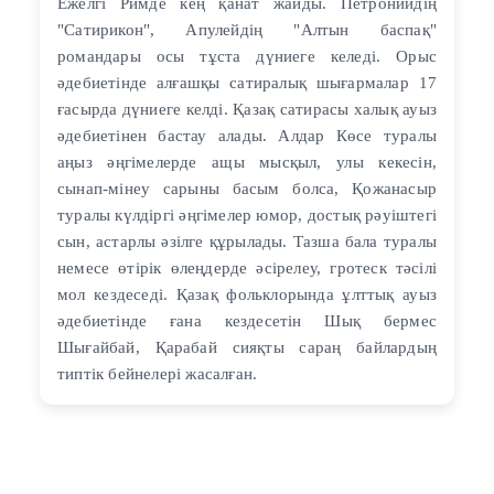
Ежелгі Римде кең қанат жайды. Петронийдің
"Сатирикон", Апулейдің "Алтын баспақ"
романдары осы тұста дүниеге келеді. Орыс
әдебиетінде алғашқы сатиралық шығармалар 17
ғасырда дүниеге келді. Қазақ сатирасы халық ауыз
әдебиетінен бастау алады. Алдар Көсе туралы
аңыз әңгімелерде ащы мысқыл, улы кекесін,
сынап-мінеу сарыны басым болса, Қожанасыр
туралы күлдіргі әңгімелер юмор, достық рәуіштегі
сын, астарлы әзілге құрылады. Тазша бала туралы
немесе өтірік өлеңдерде әсірелеу, гротеск тәсілі
мол кездеседі. Қазақ фольклорында ұлттық ауыз
әдебиетінде ғана кездесетін Шық бермес
Шығайбай, Қарабай сияқты сараң байлардың
типтік бейнелері жасалған.