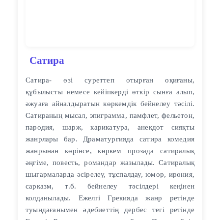
Сатира
Сатира- өзі суреттеп отырған оқиғаны,
құбылысты немесе кейіпкерді өткір сынға алып,
әжуаға айналдыратын көркемдік бейнелеу тәсілі.
Сатираның мысал, эпиграмма, памфлет, фельетон,
пародия, шарж, карикатура, анекдот сияқты
жанрлары бар. Драматургияда сатира комедия
жанрынан көрінсе, көркем прозада сатиралық
әңгіме, повесть, романдар жазылады. Сатиралық
шығармаларда әсірелеу, тұспалдау, юмор, ирония,
сарказм, т.б. бейнелеу тәсілдері кеңінен
колданылады. Ежелгі Грекияда жанр ретінде
туындағанымен әдебиеттің дербес тегі ретінде