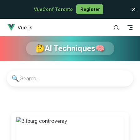
Skip to content
VueConf Toronto
Register
has loaded
Vue.js
🤔AI Techniques🧠
🔍